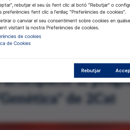
ptar", rebutjar el seu ús fent clic al botó "Rebutjar" o configu
 preferències fent clic a l'enllaç "Preferències de cookies".
retirar o canviar el seu consentiment sobre cookies en quals
nt visitant la nostra Preferències de cookies.
erències de cookies
tica de Cookies
Rebutjar
Accep
Participació al prog
"Genètica" de 2Cat