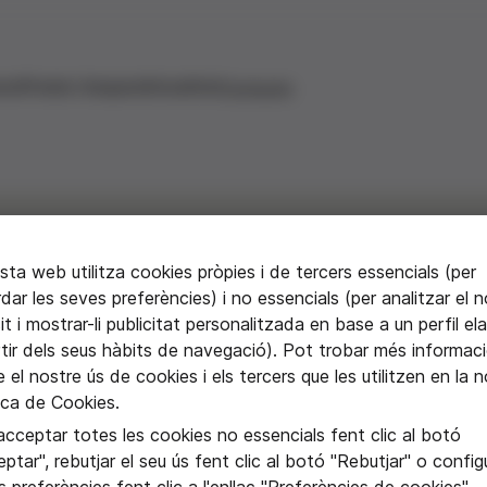
ons
Premis i beques
Actualitat
Contacte
ta web utilitza cookies pròpies i de tercers essencials (per
dar les seves preferències) i no essencials (per analitzar el 
it i mostrar-li publicitat personalitzada en base a un perfil el
rtir dels seus hàbits de navegació). Pot trobar més informac
 el nostre ús de cookies i els tercers que les utilitzen en la 
ica de Cookies.
acceptar totes les cookies no essencials fent clic al botó
a bioética
ptar", rebutjar el seu ús fent clic al botó "Rebutjar" o configu
 preferències fent clic a l'enllaç "Preferències de cookies".