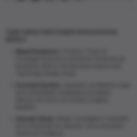
Taula rodona 1 del II Congrés Internacional de
Bioètica
Miquel Domènech
. Professor Titular de
Psicologia Social de la Universitat Autònoma de
Barcelona. Director del Barcelona Science and
Technology Studies Group.
Fernando Bandrés
. Catedràtic de Medicina Legal
de la Universidad Complutense de Madrid.
Director del Centro de Estudios Gregorio
Marañón.
Salvador Macip
. Metge i investigador. Catedràtic
de la Universitat de Leicester i de la Universitat
Oberta de Catalunya.