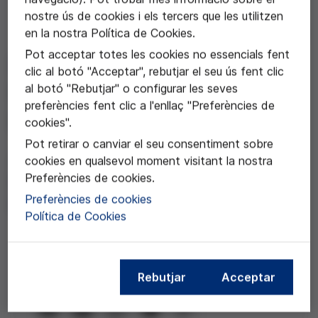
nostre ús de cookies i els tercers que les utilitzen
en la nostra Política de Cookies.
22 de desembre de 2022
Pot acceptar totes les cookies no essencials fent
Impacte de les
clic al botó "Acceptar", rebutjar el seu ús fent clic
al botó "Rebutjar" o configurar les seves
biotecnologies: salut i
preferències fent clic a l'enllaç "Preferències de
benestar
cookies".
Pot retirar o canviar el seu consentiment sobre
Amb Miquel Domènech, Fernando
cookies en qualsevol moment visitant la nostra
Preferències de cookies.
Bandrés, Salvador Macip i Milagros
Preferències de cookies
Pérez Oliva
Política de Cookies
Compartir aquesta notícia
Rebutjar
Acceptar