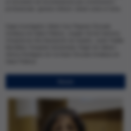
un document de recomanacions per a institucions i
professionals i generar reflexió i debat sobre el tema.
Equip investigador: Maite Cruz Piqueras (Escuela
Andaluza de Salud Pública), Joaquín Hortal Carmona
(Hospital de Alta Resolución de Guadix), Javier Padilla
Bernáldez (Hospital Universitario Virgen de Valme) i
Ainhoa Rodríguez de Cortázar (Escuela Andaluza de
Salud Pública).
Resum