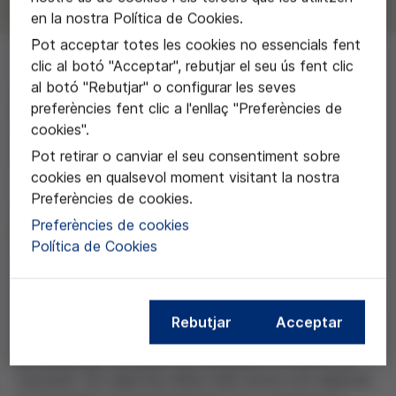
en la nostra Política de Cookies.
Pot acceptar totes les cookies no essencials fent
clic al botó "Acceptar", rebutjar el seu ús fent clic
al botó "Rebutjar" o configurar les seves
A l'equip encapçalat per Maite Cruz Piqueras de
preferències fent clic a l'enllaç "Preferències de
l'Escola Andalusa de Salut Pública pel treball "La no
cookies".
vacunación como punto de encuentro: analizando
Pot retirar o canviar el seu consentiment sobre
discursos para tender puentes".
cookies en qualsevol moment visitant la nostra
Preferències de cookies.
Aquest treball vol posar en relleu la importància i
Preferències de cookies
justificació de la corrent argumental contrària a la
Política de Cookies
vacunació dels infants, que sovint té molta menys
visibilitat als mitjans de comunicació que no pas la
corrent favorable. Els investigadors volen buscar eixos
de diàleg i comprensió entre ambdues postures, des
Rebutjar
Acceptar
de l'exploració del punt de vista de pares i
professionals contraris a la vacunació i d'infants no
vacunats. Els objectius últims dels autors són elaborar