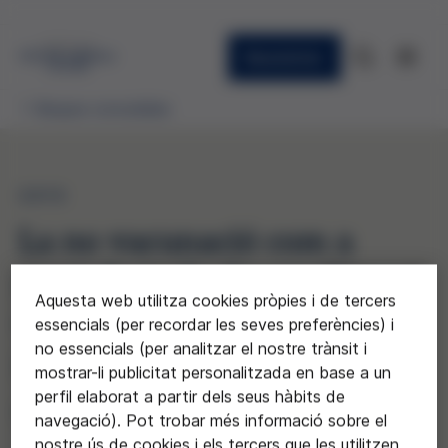
Newsletter
Beques concedides
2015
La no vacunació com a
punt de trobada: analitzant
Aquesta web utilitza cookies pròpies i de tercers
discursos per construir
essencials (per recordar les seves preferències) i
no essencials (per analitzar el nostre trànsit i
ponts
mostrar-li publicitat personalitzada en base a un
perfil elaborat a partir dels seus hàbits de
Maite Cruz Piqueras
navegació). Pot trobar més informació sobre el
nostre ús de cookies i els tercers que les utilitzen