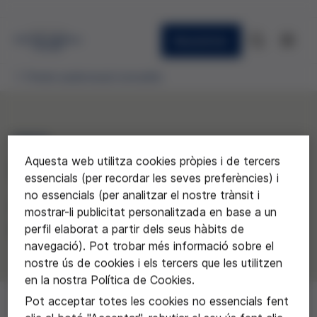
Newsletter
Premis audiovisual concedits
2022
Aquesta web utilitza cookies pròpies i de tercers
Les culpables
essencials (per recordar les seves preferències) i
no essencials (per analitzar el nostre trànsit i
Montse Pujol, produït per Boogaloo
mostrar-li publicitat personalitzada en base a un
Films
perfil elaborat a partir dels seus hàbits de
navegació). Pot trobar més informació sobre el
nostre ús de cookies i els tercers que les utilitzen
en la nostra Política de Cookies.
Pot acceptar totes les cookies no essencials fent