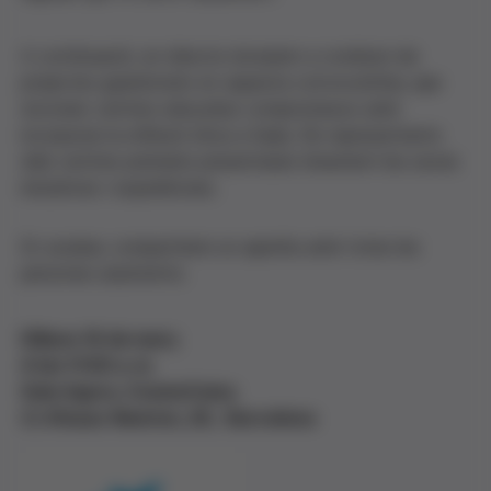
A continuació, en directe donarem a conèixer els
projectes guardonats en aquesta convocatòria, que
reconeix centres educatius compromesos amb
incorporar la reflexió ètica a l’aula. Els representants
dels centres premiats presentaran breument les seves
iniciatives i experiències.
En acabar, compartirem un aperitiu amb totes les
persones assistents.
Dilluns 16 de març
A les 11:00 a. m.
Sala Agora, CosmoCaixa
C/ d'Isaac Newton, 26, Barcelona