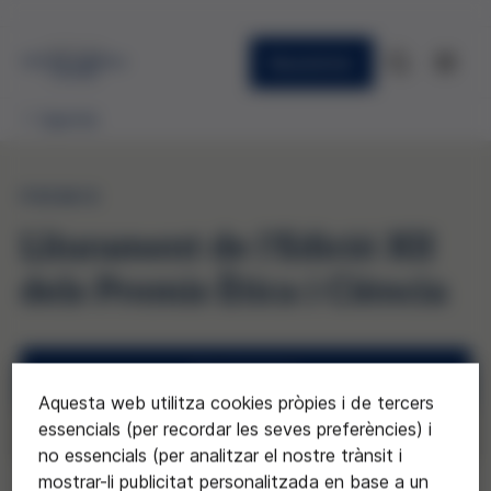
Newsletter
Agenda
PREMIS
Lliurament de l'Edició XII
dels Premis Ètica i Ciència
Inscripcions
Aquesta web utilitza cookies pròpies i de tercers
essencials (per recordar les seves preferències) i
Programa
no essencials (per analitzar el nostre trànsit i
mostrar-li publicitat personalitzada en base a un