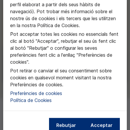
perfil elaborat a partir dels seus hàbits de
navegació). Pot trobar més informació sobre el
nostre ús de cookies i els tercers que les utilitzen
en la nostra Política de Cookies.
Pot acceptar totes les cookies no essencials fent
clic al botó "Acceptar", rebutjar el seu ús fent clic
al botó "Rebutjar" o configurar les seves
preferències fent clic a l'enllaç "Preferències de
cookies".
Pot retirar o canviar el seu consentiment sobre
cookies en qualsevol moment visitant la nostra
Preferències de cookies.
Preferències de cookies
Política de Cookies
Us convidem a l’acte de lliurament de la
XII Edició dels
Rebutjar
Acceptar
Premis Ètica i Ciència
, que tindrà lloc el dilluns
16 de