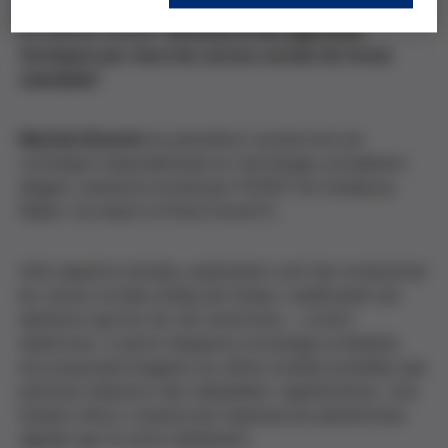
març al CosmoCaixa
i que comptarà amb la xerrada
de Mariola Dinarès "
Entrena el teu algoritme:
tàctiques per viure les xarxes socials de forma
saludable
".
Mariola Dinarès
és periodista i productora de
continguts especialitzada en tecnologia, actualment
dirigeix i presenta el pòdcast POPAP de Catalunya
Ràdio i ha rebutr el Premi DonaTIC.
Amb aquesta xerrada, explorarem com han evolucionat
les xarxes socials al llarg del temps i analitzarem els
elements que les fan tan atractives… i sovint
addictives. A partir d’aquesta cronologia, la Mariola
ens proposarà imaginar uns altres models possibles que
prioritzin relacions més saludables i significatives. Una
mirada crítica i creativa per repensar les plataformes
digitals que fe servir diariament.