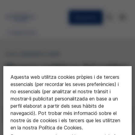
Newsletter
Publicacions
COL·LABORACIONS
Nuevas políticas del cuidar:
Aquesta web utilitza cookies pròpies i de tercers
Alianzas y redes en la ética
essencials (per recordar les seves preferències) i
del cuidado
no essencials (per analitzar el nostre trànsit i
mostrar-li publicitat personalitzada en base a un
perfil elaborat a partir dels seus hàbits de
navegació). Pot trobar més informació sobre el
Descarregar
nostre ús de cookies i els tercers que les utilitzen
en la nostra Política de Cookies.