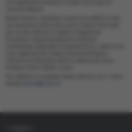
una experiència universal al voltant de la qual cal
construir aliances.
Marian Barnes, sociòloga i experta en política social,
ens aproxima a l'ètica de la cura a través d'una visió
que va més enllà de la malaltia i l'hegemonia
econòmica. Aquesta publicació recull dues
conferències impartides al seminari Ètica i valors de la
cura organitzat pel Col·legi Oficial d'Infermeres i
Infermers de Barcelona amb la col·laboració de la
Fundació Víctor Grífols i Lucas.
Per sol·licitar un exemplar imprès adreceu-vos a Anna
Almirall
aalmirall@coib.cat