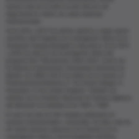
durante más de 25 años ha sido director del
departamento médico de varias empresas
multinacionales.
Entre 2010 y 2013 fue primero gerente y luego asesor
científico del Programa de Investigación Clínica de la
Fundación Pasqual Maragall en Barcelona. Entre 2014
y 2016 fue director de investigación clínica del
programa BUC (Biociencias UAM+CSIC), Centro de
Excelencia Internacional, Universidad Autónoma de
Madrid. De 1998 a 2010 fue fellow de la Faculty of
Pharmaceutical Medicine of The Royal Colleges of
Physicians of the United Kingdom. También fue
miembro de la Comisión Nacional de Farmacovigilancia
del Ministerio de Sanidad entre 1993 y 1996.
Es autor de más de 200 trabajos publicados en
revistas internacionales y nacionales. De ellos, más de
40 tratan diversos aspectos de la bioética en la
investigación clínica y de la integridad científica.