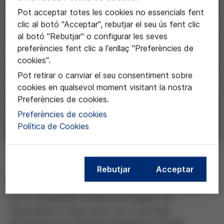
Pot acceptar totes les cookies no essencials fent
clic al botó "Acceptar", rebutjar el seu ús fent clic
al botó "Rebutjar" o configurar les seves
preferències fent clic a l'enllaç "Preferències de
cookies".
Pot retirar o canviar el seu consentiment sobre
cookies en qualsevol moment visitant la nostra
Preferències de cookies.
Preferències de cookies
Política de Cookies
Rebutjar
Acceptar
Rafael Dal-Ré es doctor en Medicina por la
Universidad Complutense, y máster en Salud Pública
por la Universidad Autónoma de Madrid. Ha
desarrollado la mayor parte de su actividad
profesional en la industria farmacéutica, donde