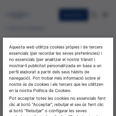
Newsletter
Recursos educatius
Aquesta web utilitza cookies pròpies i de tercers
Salut mental en joves i adolescents
essencials (per recordar les seves preferències) i
no essencials (per analitzar el nostre trànsit i
Conferència de Marta Pardo
mostrar-li publicitat personalitzada en base a un
perfil elaborat a partir dels seus hàbits de
navegació). Pot trobar més informació sobre el
nostre ús de cookies i els tercers que les utilitzen
en la nostra Política de Cookies.
Pot acceptar totes les cookies no essencials fent
clic al botó "Acceptar", rebutjar el seu ús fent clic
P
al botó "Rebutjar" o configurar les seves