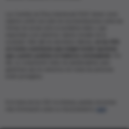
Los Comités de Ética Asistencial (CEA) tienen como
objetivo emitir una serie de recomendaciones sobre las
formas de actuar ante un problema dado y que
respondan a los distintos valores morales de la
sociedad. Más allá de abordarse dilemas,
en los CEA
se tratan cuestiones que exigen incluir opciones
que, a priori, podrían no haberse contemplado
. Por
ello, su composición debe ser pluridisciplinar, para
garantizar que los derechos de todas las personas
estén protegidos.
Si el tema de los CEA te interesa, puedes encontrar
más información sobre su funcionamiento
aquí
.