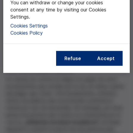
You can withdraw or change your cookies
consent at any time by visiting our Cookies
Settings.
Compartir esta entrada de blog
Cookies Settings
Cookies Policy
Refuse
Accept
(Text only available in Spanish)
Un tranvía sin control se dirige a un grupo de cinco
excursionistas que circulan por la vía, sin darse cuenta
del peligro que corren. Afortunadamente, enfrente
tienes una palanca que al accionarla conducirá el
tranvía por una vía secundaria. Sin embargo, por ésta
pasea una persona que morirá si es embestida por el
convoy.
¿Deberías accionar la palanca?
¿Estarías
dispuesto a asumir la muerte de una persona para