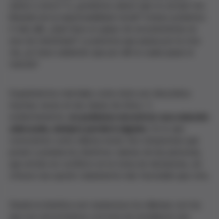
salvar a cinco? O, ¿podemos aducir que no actuar nos
liberaría de la responsabilidad moral? Incluso podemos
ir más allá. ¿Qué hace un grupo de excursionistas en
una vía transitada? La persona que pasea por la otra
vía, ¿lo hace sabiendo que por allí no suele pasar el
tranvía?
Experimentos mentales como éste son discutidos
muchas veces en las clases de ética. Y,
evidentemente,
no podemos encontrar una solución
adecuada, siempre perderá alguien
. Es lo que
conocemos como dilema moral. Son situaciones que
ponen a prueba los distintos valores de las personas,
que entran en conflicto en la toma de decisiones, sin
ofrecer una opción claramente más favorable que otra.
Desde la bioética son numerosos los dilemas con los
que nos encontramos a la hora de establecer una