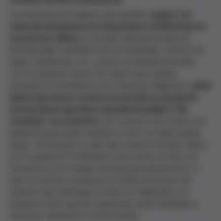
La existencia de órganos que ayuden
a guiar a la
toma de decisiones en situaciones conflictivas en
la práctica clínica
es de gran relevancia para los
profesionales sanitarios de los hospitales, centros de
salud, residencias, etc. ¿Cómo se debería proceder
con un paciente menor de edad cuyos padres
rechazan el tratamiento por creencias religiosas?
¿Qué
habrá que hacer si entra en parada un paciente
inconsciente que lleva tatuada la palabra "No
reanimar" en el pecho?
¿Es correcto dar el alta a un
paciente para poder atender a otro? ¿A quién puede
darse información (y qué tipo) sobre el estado clínico
de un paciente? Problemas como éstos se dan con
frecuencia en el trabajo del personal asistencial y, si
bien en muchas ocasiones es difícil encontrar una
solución que satisfaga a todos los implicados, no
podemos decir que las respuestas estén limitadas a
opciones claramente confrontadas.