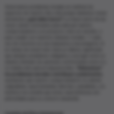
Detectamos problemas morales en multitud de
aspectos de nuestro día a día porque debemos tomar
decisiones
: ¿qué debo hacer?
La mayor parte de las
veces vienen motivados para adecuar nuestro
comportamiento a un proyecto vital con sentido, o
para cumplir con nuestros deberes morales. Y cada
uno de nosotros es una respuesta a esa pregunta. Si
en temas de moral todo fuera un dilema, significaría
que siempre estaríamos obligados a escoger entre un
abanico limitado de opciones confrontadas entre sí y
no habría sitio para la respuesta libre.
"Dilematizar"
los problemas morales contribuye a polarizarlos
,
asumiendo que nuestro comportamiento no admite
originalidad, espontaneidad, libertad y pluralidad, y la
bioética nos enseña que estas características son
primordiales para su correcto desarrollo.
Comités de Ética Asistencial