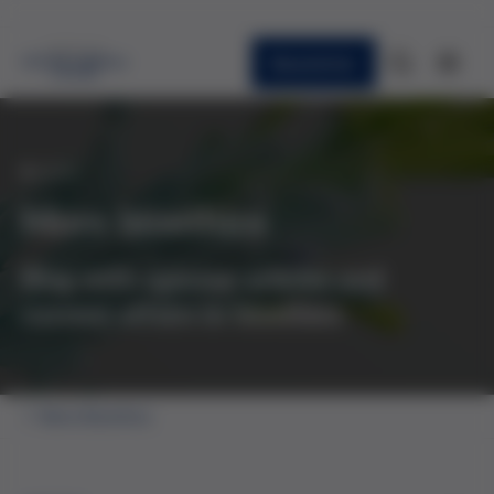
Newsletter
BLOG
More bioethics
Blog with opinion articles and
current affairs in bioethics
More Bioethics