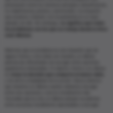
priorización entre los diversos principios (beneficencia,
no maleficencia, justicia y autonomía) y la situación
que estamos viviendo con la pandemia es un buen
ejemplo de ello. Sin embargo,
no significa que todos
los problemas con los que se trabaja desde la ética
sean dilemas
.
Mientras que un problema es una situación que de
alguna forma u otra debe ser resuelta, un dilema
plantea las dificultades de escoger entre opciones
igualmente indeseables. El objetivo frente a un dilema
es
tomar la decisión que comporte el menor daño
,
y de ahí la complejidad de la acción. Nunca diremos
que tenemos un dilema cuando debemos escoger
entre dos opciones y una es moralmente más
favorable que la otra, un dilema siempre se plantea
entre acciones moralmente reprobables a escoger.