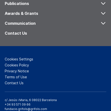
What is Bioethics
Agenda
Publications
Víctor Grífols i Lucas
Training activities
Publications
Awards & Grants
Grifols
Teaching resources
Research & Dissemination
Research Grants
Communication
Transparency
Colaboraciones
Ethics and Science Award
News
Contact Us
Secondary School Prize
More Bioethics
Audiovisual Award
Other Organizations
Cookies Settings
Cookies Policy
Privacy Notice
Terms of Use
Contact Us
c/ Jesús i Maria, 6
08022 Barcelona
+34 93 571 09 66
fundacio.grifols@grifols.com