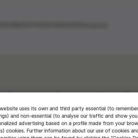
ations
Awards & Grants
Communication
Contact Us
e las preferencias de
 website uses its own and third party essential (to remembe
n el ámbito de la prá
ings) and non-essential (to analyse our traffic and show you
onalized advertising based on a profile made from your brow
ts) cookies. Further information about our use of cookies an