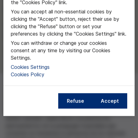
the "Cookies Policy" link.
humanización de la
You can accept all non-essential cookies by
clicking the "Accept" button, reject their use by
asistencia a los menores
clicking the "Refuse" button or set your
hospitalizados.
preferences by clicking the "Cookies Settings" link.
You can withdraw or change your cookies
Júlia Martín
consent at any time by visiting our Cookies
Settings.
Cookies Settings
Cookies Policy
Júlia Martin Badia de la Universitat de Barcelona.
Refuse
Accept
Este proyecto se propone construir y editar una
herramienta lúdico-pedagógica innovadora en el
ámbito sanitario. Quiere llevar a la práctica los
planteamientos de la pedagogía hospitalaria que
consisten en humanizar la asistencia de los menores