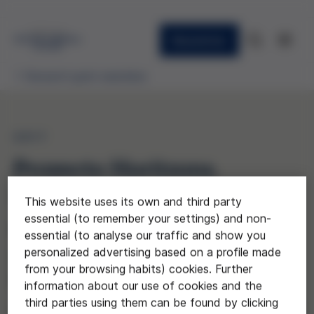
Newsletter
Research grant awardees
2017
Proyecto Horitzons.
Propuesta metodològica de
This website uses its own and third party
essential (to remember your settings) and non-
gamificación de la
essential (to analyse our traffic and show you
pedagogia hospitalaria
personalized advertising based on a profile made
from your browsing habits) cookies. Further
basada en la bioética
information about our use of cookies and the
third parties using them can be found by clicking
narrativa y en el modelo de