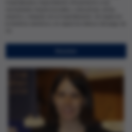
hospitalizados respondiendo eficazmente a sus
necesidades biopsicosociales y educativas, antes,
durante y después de la hospitalización. Se inspira en
la bioética narrativa y en aspectos lúdicos del juego de
rol.
Resumen