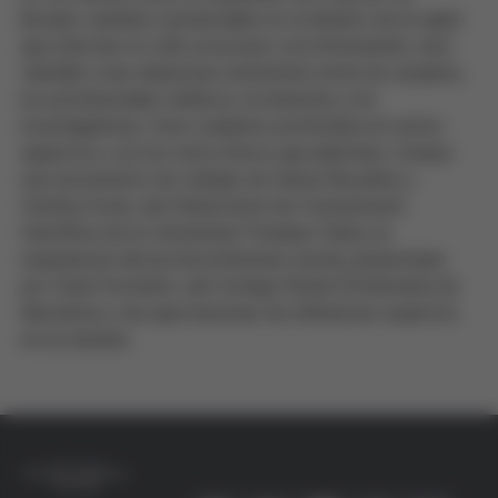
llevado cambios sustanciales en el ámbito de la salud
que afectan no sólo al acceso a la información, sino
también a las relaciones existentes entre los usuarios,
los profesionales médicos, la industria y los
investigadores. Este cuaderno profundiza en estos
aspectos y en los retos éticos que plantean. Incluye
una documento de trabajo de Gema Revuelta y
Cristina Aced, del Observatori de Comunicació
Científica de la Universitat Pompeu Fabra, la
experiencia del portal enfermera virutal, presentada
por Gisel Fontanet, del Col·legi Oficial d'Infermeria de
Barcelona y las aportaciones de diferentes expertos
en la materia.