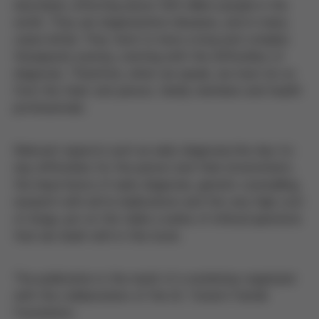
described, affecting about 300 million people in the
world. They are degenerative diseases, and in many
cases lethal. They tend to have a long and complex
therapeutic journey, starting with the difficulties of
diagnosis. Therefore, when we speak, we must do so
from the triad: sick person, family members and health
professionals.
Relevant aspects such as early diagnosis,the day-to-
day difficulties for the person and their environment,
the importance of early diagnosis, genetic counselling,
research with all its implications and the very high cost
of drugs, put on the table a series of ethical questions
that are dealt with in this book.
The publication is the result of a workshop organized
with the collaboration of the Dr. Torrent-Farnell
Foundation.