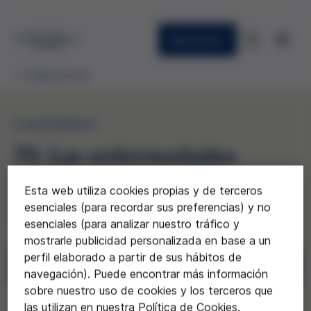
Newsletter
Publicaciones
CUADERNOS
70. Las enfermedades
minoritarias, un reto para
Esta web utiliza cookies propias y de terceros
la bioética
esenciales (para recordar sus preferencias) y no
esenciales (para analizar nuestro tráfico y
mostrarle publicidad personalizada en base a un
perfil elaborado a partir de sus hábitos de
Descargar
navegación). Puede encontrar más información
sobre nuestro uso de cookies y los terceros que
las utilizan en nuestra Política de Cookies.