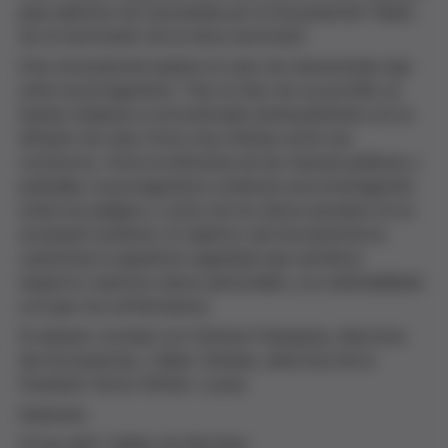
para alumnos de secundaria por el documental “Diario
de mi sextorsión de la meva sextorsió”.
Este documental explora el caso de ransomware que
sufre la protagonista. Tras el robo de su portátil, un
hacker empieza a extorsionarla amenazándola con la
difusión de unas fotos muy íntimas entre sus
contactos. Ante la ineficacia de las fuerzas jurídicas y
policiales, la protagonista comienza una investigación
sobre los peligros y retos de los datos privados en la
sociedad moderna. El objetivo del documental es
cuestionar la aparente seguridad que sentimos
respecto nuestros datos personales y la vulnerabilidad
a la que nos enfrentamos.
El debate contará con Patricia Franquesa, directora
del documental, y Núria Terribas, directora de la
Fundació Víctor Grífols i Lucas.
Sesiones:
24 de abril. Caldes de Montbui