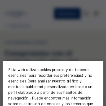
Newsletter
Publicaciones
COLABORACIONES
Compromiso con el
cuidado y la ética del
Esta web utiliza cookies propias y de terceros
cuidado. Desarrollo teórico
esenciales (para recordar sus preferencias) y no
y aplicación práctica
esenciales (para analizar nuestro tráfico y
mostrarle publicidad personalizada en base a un
perfil elaborado a partir de sus hábitos de
navegación). Puede encontrar más información
Descargar
sobre nuestro uso de cookies y los terceros que