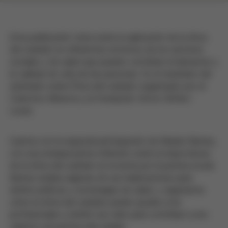
Esta publicación trata sobre la aplicación de la ética
del cuidado en diferentes entornos de los servicios
sociales y de salud que pueden contribuir al bienestar y
la calidad de vida de las personas. Es el resultado del
seminario sobre Ética del cuidado organizado por el
Colectivo Minerva y la Fundación Víctor Grífols i
Lucas.
Cuenta con la especial participación de Marian Barnes,
con una enriquecedora reflexión sobre la importancia
de la ética del cuidado en la lucha por la justicia social.
Barnes analiza algunas de sus implicaciones para
definir políticas y estrategias de salud, y argumenta
cómo la ética del cuidado puede ayudar a los
profesionales a definir sus roles para contribuir a uno
objetivo de justicia más amplio.