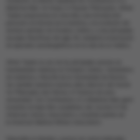
Fundación, la edición española de
Confessions of a
Medicine Man: An Essay in Popular Philosophy
. Alfred
Tauber proporciona en este libro una introducción
personal a la historia de la bioética, a la evolución del
sistema sanitario de Estados Unidos y a las principales
escuelas filosóficas del siglo XX, mediante la ilustración
de episodios autobiográficos en la vida de un médico.
Alfred Tauber es uno de los principales autores en
humanidades médicas en Estados Unidos. Catedrático
de medicina y filosofía de la Universidad de Boston,
fue también durante muchos años director del Center
for Philosophy and History of Science de esta
universidad. Con Confessions of a Medicine Man ganó
el premio al mejor libro académico del
Journal of the
American Library Association
y el primer premio de
la
American Medical Writers Association
.
Disponible en librerías y puntos de venta habituales.