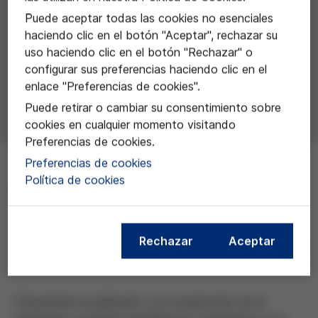
Puede aceptar todas las cookies no esenciales
haciendo clic en el botón "Aceptar", rechazar su
uso haciendo clic en el botón "Rechazar" o
configurar sus preferencias haciendo clic en el
enlace "Preferencias de cookies".
Puede retirar o cambiar su consentimiento sobre
cookies en cualquier momento visitando
Preferencias de cookies.
Preferencias de cookies
Política de cookies
Edición española de 'Confessions of a Medicine Man:
An Essay in Popular Philosophy'
Tauber, A;
Confesiones de un médico. Un ensayo
Rechazar
Aceptar
filosófico
. Madrid: Triacastela; Fundació Víctor Grífols i
Lucas, 2011. ISBN: 978-8495840-60-8
Triacastela ha publicado, con el patrocinio de la