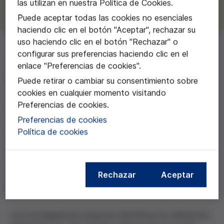
las utilizan en nuestra Política de Cookies.
Puede aceptar todas las cookies no esenciales
haciendo clic en el botón "Aceptar", rechazar su
uso haciendo clic en el botón "Rechazar" o
configurar sus preferencias haciendo clic en el
Este proyecto analiza una nueva forma de
enlace "Preferencias de cookies".
parentalidad que está emergiendo en nuestra
Puede retirar o cambiar su consentimiento sobre
sociedad: la coparentalidad contractual. Se trata de
cookies en cualquier momento visitando
un acuerdo entre dos personas para tener un hijo en
Preferencias de cookies.
común y compartir su crianza sin mantener una
Preferencias de cookies
relación afectiva o sexual. Aunque cada vez es más
Política de cookies
frecuente, esta práctica no está regulada en nuestro
ordenamiento jurídico, lo que plantea interrogantes
sobre su alineamiento legal y las implicaciones éticas
que conlleva, especialmente en cuanto al principio del
Rechazar
Aceptar
interés superior de la persona menor.
Las investigadoras proponen identificar los elementos