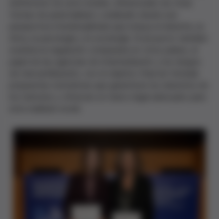
definitorios de este modelo, diferenciarlo de otras
formas de parentalidad y analizarlo desde una
perspectiva interdisciplinaria que incluya el derecho, la
ética, la psicología y la sociología. El proyecto también
examina la regulación comparada en otros países, el
papel de las agencias de intermediación y los riesgos
de mercantilización, con el objetivo final de formular
propuestas normativas que garanticen los derechos de
los menores y ofrezcan un marco legal adecuado para
esta realidad social.