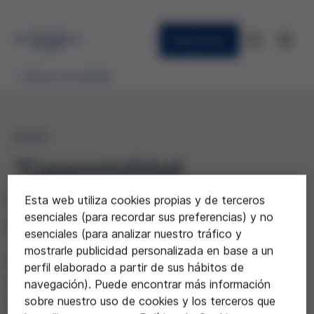
Newsletter
Becas concedidas
2025
"Coparentalidad
contractual: implicaciones
Esta web utiliza cookies propias y de terceros
esenciales (para recordar sus preferencias) y no
éticas y jurídicas"
esenciales (para analizar nuestro tráfico y
mostrarle publicidad personalizada en base a un
Gloria Ortega y Judith Solé
perfil elaborado a partir de sus hábitos de
(Universitat Autònoma de
navegación). Puede encontrar más información
sobre nuestro uso de cookies y los terceros que
Barcelona)