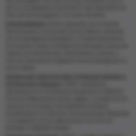
del investigador tan solo es hacia el paciente, por lo
que es considerado el documento más importante en
ética de la investigación con seres humanos.
Informe Belmont
(1979): elaborado por el Comité
Nacional para la Protección de los Sujetos Humanos
de la Investigación Biomédica y Comportamental en
los Estados Unidos. Establece los principios éticos de
respeto por las personas, beneficencia y justicia, y
sirve de base para la regulación de la investigación en
ética médica.
Declaración Universal sobre el Genoma Humano y
los Derechos Humanos
(1997): declaración,
aprobada por la Conferencia General de la UNESCO,
trata las implicaciones éticas, legales y sociales de los
avances en el campo de la genómica humana,
estableciendo los derechos de las personas implicadas
y la regulación de sus aplicaciones con el fin de
proteger la dignidad humana.