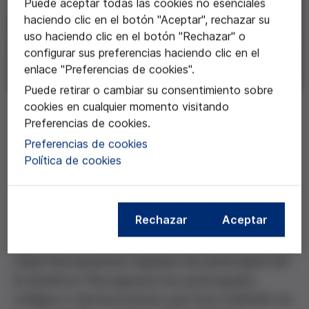
Puede aceptar todas las cookies no esenciales
haciendo clic en el botón "Aceptar", rechazar su
uso haciendo clic en el botón "Rechazar" o
configurar sus preferencias haciendo clic en el
enlace "Preferencias de cookies".
Puede retirar o cambiar su consentimiento sobre
cookies en cualquier momento visitando
Preferencias de cookies.
Preferencias de cookies
Compartir esta entrada de blog
Política de cookies
Rechazar
Aceptar
¿Qué documentos regulan los principios de
la bioética? Recogemos los principales
códigos y declaraciones que han influido en