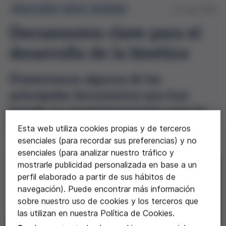
Ética y salud
Libros
Sociedad
23 may 2023
Documentos clave para el
desarrollo de la bioética
Presentamos algunos de los
principales documentos que han
jugado un papel importante para la
regulación la bioética
Esta web utiliza cookies propias y de terceros
esenciales (para recordar sus preferencias) y no
esenciales (para analizar nuestro tráfico y
mostrarle publicidad personalizada en base a un
perfil elaborado a partir de sus hábitos de
navegación). Puede encontrar más información
sobre nuestro uso de cookies y los terceros que
las utilizan en nuestra Política de Cookies.