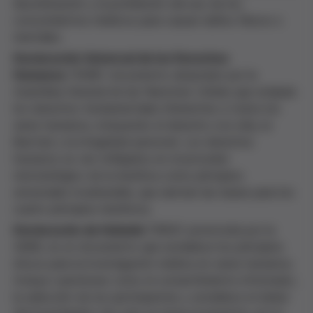
discriminación y la prohibición del uso de los
conocimientos médicos para causar daños físicos o
mentales.
Declaración Universal de los Derechos
Humanos
(1948): documento adoptado por la
Asamblea General de las Naciones Unidas que estipula
los derechos fundamentales inherentes a todos los
seres humanos, incluyendo el derecho a la vida, la
libertad y la integridad personal. Los derechos
humanos se ven reflejados en el proceder
metodológico de la bioética como principios
universales invulnerable, que sientan las bases para los
cuatro principios bioéticos.
Declaración de Helsinki
(1964): promovida por la
AMM, es un documento que establece los principios
éticos para la investigación médica en seres humanos.
Incluye cuestiones como el consentimiento informado,
la selección de los participantes y establece el deber