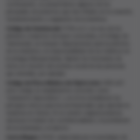
continuación, os presentamos algunos de los
principales documentos que han influido en la creación,
fundamentación y regulación de la bioética:
Código de Hammurabi
(1750 a.C.): en uno de los
primeros conjuntos de leyes conocidas, el Código de
Hammurabi, se incluyen disposiciones para la práctica
de la medicina y la responsabilidad de los médicos en
la antigua Mesopotamia, fijando los honorarios de
éstos en función del estatus social de las personas
que atendían, por ejemplo.
Código de Ética Médica de Hipócrates
(400 aC):
este código es ampliamente conocido como
"Juramento hipocrático", y en él se establecen los
principios éticos para los profesionales que ejercían la
medicina en Grecia. En la versión original podemos
destacar el deber de confidencialidad y la prohibición
de la eutanasia y el aborto.
Carta Magna
(1215): redactada por el arzobispo de