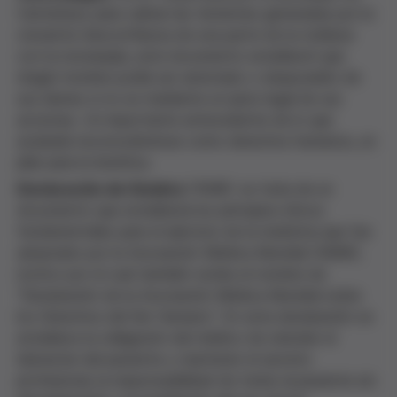
Canterbury para calmar las tensiones generadas por la
creciente desconfianza de una parte de la nobleza
con la monarquía, este documento estableció que
ningún hombre podía ser arrestado o desposeído de
sus bienes si no es mediante un juicio legal de sus
acciones. Un importante antecedente de lo que
acabaría reconociéndose como derechos humanos, un
pilar para la bioética.
Declaración de Ginebra
(1948): se trata de un
documento que establecía los principios éticos
fundamentales para el ejercicio de la medicina que fue
adoptado por la Asociación Médica Mundial (AMM),
motivo por el cual también recibe el nombre de
"Declaración de la Asociación Médica Mundial sobre
los Derechos del Ser Humano". En esta declaración se
establece la obligación del médico de atender el
bienestar del paciente y mantener el secreto
profesional, la responsabilidad de tratar al paciente sin