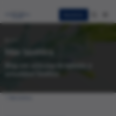
Newsletter
BLOG
Más bioética
Blog con artículos de opinión y
actualidad bioética
Más bioética