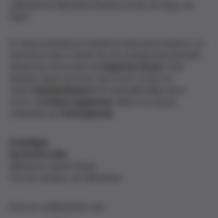
celebrará en Barcelona durante el mes de mayo de
2024.
En esta actividad se tratará el tema de la muerte y el
final de la vida a través de tres experiencias literarias
diferentes de la mano de
Espartac Peran
(Tres
desitjos abans de morir: de la mort, el dol i la
vida),
Soledad Romero
(El meravellós llibre de la
mort) y
Cristina Llagostera
(Morir con amor),
moderado por
Pol Izquierdo
.
8 de Mayo
De 18.30 a 20h
Biblioteca Jaume Fuster
Pza de Lesseps, 20, Barcelona
Acto en colaboración con: