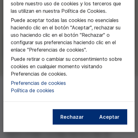
sobre nuestro uso de cookies y los terceros que
las utilizan en nuestra Política de Cookies.
Puede aceptar todas las cookies no esenciales
haciendo clic en el botón "Aceptar", rechazar su
uso haciendo clic en el botón "Rechazar" o
configurar sus preferencias haciendo clic en el
enlace "Preferencias de cookies".
Puede retirar o cambiar su consentimiento sobre
cookies en cualquier momento visitando
Preferencias de cookies.
Preferencias de cookies
Política de cookies
Os invitamos al acto "Hablemos de la muerte a través
de los libros", que supondrà el inicio del Festival de
Vida al Final de la Vida, un programa de actividades
Rechazar
Aceptar
culturales de divulgación y concienciación para
desestigmatizar y romper el tabú a hablar de la
muerte, el duelo y la etapa final de la vida. Se