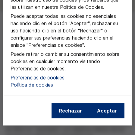
las utilizan en nuestra Política de Cookies.
Puede aceptar todas las cookies no esenciales
haciendo clic en el botón "Aceptar", rechazar su
uso haciendo clic en el botón "Rechazar" o
Al equipo encabezado per Maite Cruz Piqueras de la
configurar sus preferencias haciendo clic en el
Escuela Andaluza de Salud Pública por el trabajo: "La
enlace "Preferencias de cookies".
no vacunación como punto de encuentro: analizando
discursos para tender puentes".
Puede retirar o cambiar su consentimiento sobre
cookies en cualquier momento visitando
Preferencias de cookies.
Este trabajo quiere poner de relieve la importancia y
Preferencias de cookies
justificación de la corriente argumental contraria a la
Política de cookies
vacunación de los niños, que a menudo tiene mucha
menos visibilidad en los medios de comunicación que
la corriente favorable. Los investigadores quieren
buscar ejes de diálogo y comprensión entre ambas
Rechazar
Aceptar
posturas, a partir de la exploración del punto de vista
de padres y profesionales contrarios a la vacunación y
de niños no vacunados. Los objetivos últimos de los