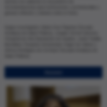
autores son elaborar un documento de
recomendaciones para instituciones y profesionales y
generar reflexión y debate sobre el tema.
Equipo investigador: Maite Cruz Piqueras (Escuela
Andaluza de Salud Pública), Joaquín Hortal Carmona
(Hospital de Alta Resolución de Guadix), Javier Padilla
Bernáldez (Hospital Universitario Virgen de Valme) y
Ainhoa Rodríguez de Cortázar (Escuela Andaluza de
Salud Pública).
Resumen