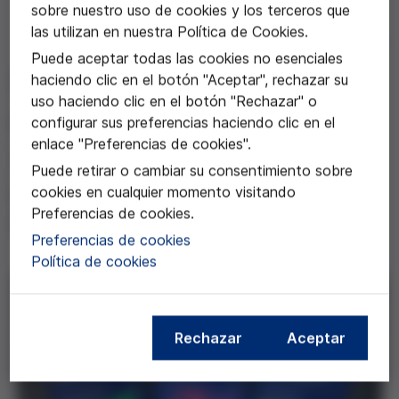
sobre nuestro uso de cookies y los terceros que
las utilizan en nuestra Política de Cookies.
20 ene 2023
Puede aceptar todas las cookies no esenciales
Nueva convocatoria,
haciendo clic en el botón "Aceptar", rechazar su
uso haciendo clic en el botón "Rechazar" o
premios y becas 2023
configurar sus preferencias haciendo clic en el
enlace "Preferencias de cookies".
Tenéis hasta el 31 de mayo para
Puede retirar o cambiar su consentimiento sobre
presentar vuestros trabajos y
cookies en cualquier momento visitando
Preferencias de cookies.
proyectos.
Preferencias de cookies
Política de cookies
Rechazar
Aceptar