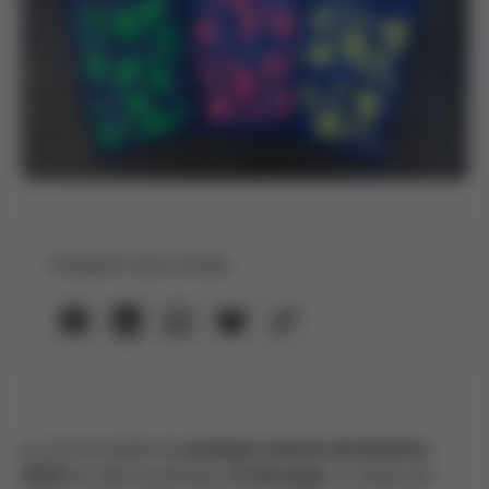
Compartir esta noticia
La convocatoria de
premios y becas de bioética
2023
se cierra el próximo
31 de mayo
. A través de