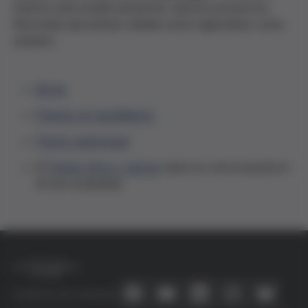
nuestra web podéis presentar vuestros proyectos.
Recordad que primero debéis estar registrados como
usuarios.
Becas
Premios de bachillerato
Premio audiovisual
El
Premio ética y ciencia
cierra su convocatoria el
30 de noviembre.
Conecta con nosotros