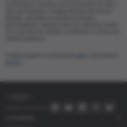
(cofundadora y portavoz de la Asociación de Hijas e
Hijos de Donantes) y Eugènia Monrós (doctora en
Biología, especialista en genética humana y
psicoterapeuta), debaten sobre las cuestiones éticas
de la reproducción asistida y el derecho a conocer los
orígenes genéticos.
Podéis recuperar la conversación
aquí
y escucharla en
Spotify
.
Conecta con nosotros
La Fundación