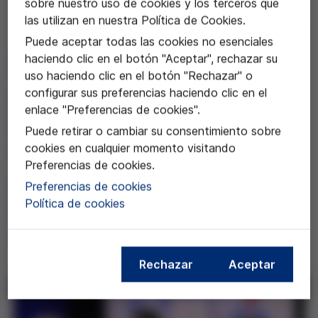
sobre nuestro uso de cookies y los terceros que
las utilizan en nuestra Política de Cookies.
15 ene 2026
Puede aceptar todas las cookies no esenciales
haciendo clic en el botón "Aceptar", rechazar su
Núria Terribas en el
uso haciendo clic en el botón "Rechazar" o
pódcast de Samanta Villar
configurar sus preferencias haciendo clic en el
enlace "Preferencias de cookies".
para hablar sobre derechos
Puede retirar o cambiar su consentimiento sobre
e identidad genética
cookies en cualquier momento visitando
Preferencias de cookies.
Debate para analizar los retos éticos,
Preferencias de cookies
Política de cookies
psicológicos y legales en
reproducción asistida
Rechazar
Aceptar