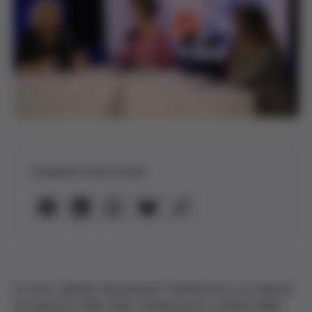
Compartir esta noticia
En este capítulo del pódcast "Sobre(vivir) a la crianza"
de Samanta Villar, Núria Terribas junto a María Sellés