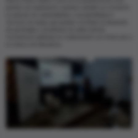
Marta Pardo explicó cómo en la adolescencia, este
período de maduración cerebral, también se convierte
un periodo de vulnerabilidad y susceptibilidad a
factores de riesgo que pueden contribuir al desarrollo
de patologías o problemas de salud mental.
Conferencia realizada en colaboración con Amics per a
la Unesco de Barcelona.
P
l