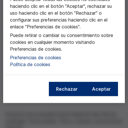
haciendo clic en el botón "Aceptar", rechazar su
uso haciendo clic en el botón "Rechazar" o
26 ene 2017
configurar sus preferencias haciendo clic en el
"Tierra y humanos, unidos
enlace "Preferencias de cookies".
Puede retirar o cambiar su consentimiento sobre
de las manos"
cookies en cualquier momento visitando
Preferencias de cookies.
Preferencias de cookies
Política de cookies
Compartir esta noticia
Rechazar
Aceptar
Proyecto de la escuela Antoni Gaudí de Sant Boi de
Llobregat .Tercer premio Ética y ciencia, convocatoria