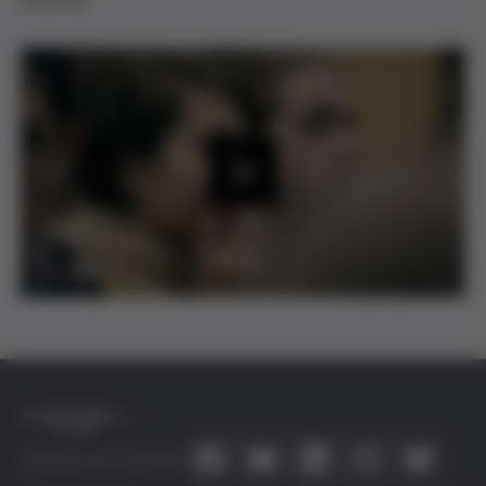
2015/16.
P
l
a
y
Conecta con nosotros
V