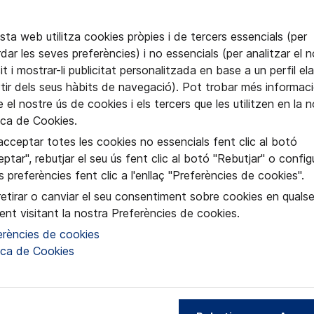
ta web utilitza cookies pròpies i de tercers essencials (per
dar les seves preferències) i no essencials (per analitzar el 
it i mostrar-li publicitat personalitzada en base a un perfil el
rtir dels seus hàbits de navegació). Pot trobar més informac
tica de la cura
Ètica i salut
Salut mental
 el nostre ús de cookies i els tercers que les utilitzen en la 
ica de Cookies.
Pacients menys creïb
acceptar totes les cookies no essencials fent clic al botó
ptar", rebutjar el seu ús fent clic al botó "Rebutjar" o configu
 preferències fent clic a l'enllaç "Preferències de cookies".
arme Isern estudia per què 
retirar o canviar el seu consentiment sobre cookies en quals
redibilitat a persones amb dia
nt visitant la nostra Preferències de cookies.
erències de cookies
siquiàtrics
tica de Cookies