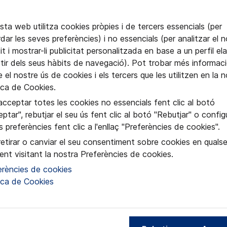
ta web utilitza cookies pròpies i de tercers essencials (per
ia i humanitats
dar les seves preferències) i no essencials (per analitzar el 
it i mostrar-li publicitat personalitzada en base a un perfil el
rtir dels seus hàbits de navegació). Pot trobar més informac
 el nostre ús de cookies i els tercers que les utilitzen en la 
ica de Cookies.
acceptar totes les cookies no essencials fent clic al botó
ptar", rebutjar el seu ús fent clic al botó "Rebutjar" o configu
 preferències fent clic a l'enllaç "Preferències de cookies".
retirar o canviar el seu consentiment sobre cookies en quals
nt visitant la nostra Preferències de cookies.
erències de cookies
tica de Cookies
Novetats