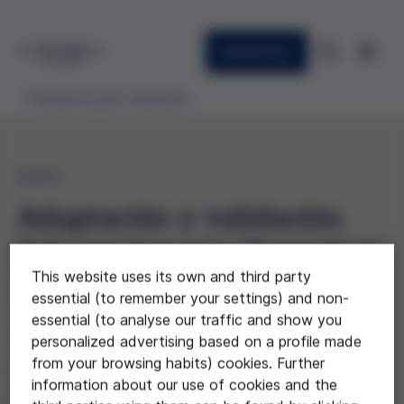
Newsletter
Research grant awardees
2022
Adaptación y validación
del cuestionario "Impatient
This website uses its own and third party
Dignity Scale (IPDS)".
essential (to remember your settings) and non-
Estudio multicéntrico
essential (to analyse our traffic and show you
personalized advertising based on a profile made
from your browsing habits) cookies. Further
Equipo liderado por Juan Francisco
information about our use of cookies and the
Roldán de la Fundación de