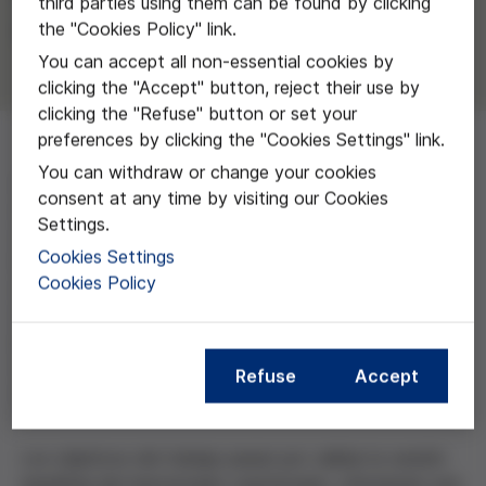
third parties using them can be found by clicking
Investigación San Juan de Dios
the "Cookies Policy" link.
You can accept all non-essential cookies by
clicking the "Accept" button, reject their use by
clicking the "Refuse" button or set your
preferences by clicking the "Cookies Settings" link.
You can withdraw or change your cookies
Estudio multicéntrico descriptivo que parte de las
consent at any time by visiting our Cookies
dificultades por parte de los profesionales sanitarios
Settings.
de mantener la dignidad en la práctica clínica. Ante el
Cookies Settings
hecho de que en literatura científica española no
Cookies Policy
existeen herramientas cuantitativas aplicables para
medir la dignidad del cuidado que se da a los
pacientes hospitalizados, se quiere traducir el
documento "Inpatiente Dignity Scale (IPDS)" que se
Refuse
Accept
encarga de evaluarlo.
Los objetivos del trabajo pasan por validar la versión
española del mencionado cuestionario, ofreciendo una