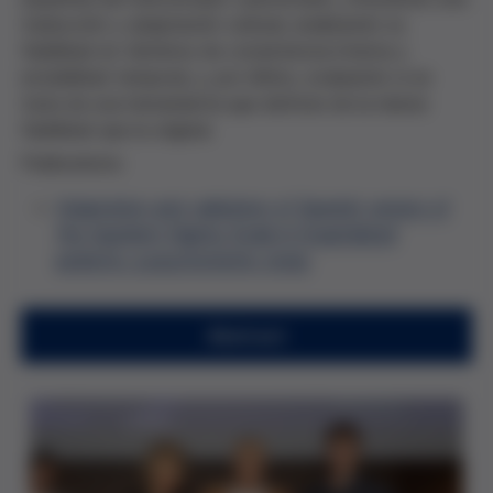
traducción y adaptación cultural, analizando su
fiabilidad en términos de consistencia interna y
estabilidad temporal, y, por último, evaluando si se
trata de una herramienta que disfrute de la misma
fiabilidad que la original.
Publications:
Adaptation and validation of Spanish version of
the Inpatient Dignity Scale in hospitalized
patients: a psychometric study
Abstract