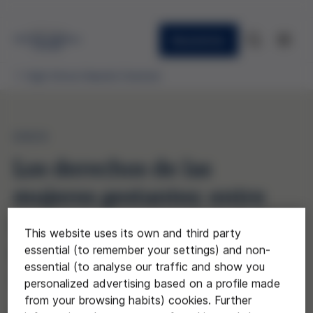
Newsletter
High School Awards Granted
2023
Los derechos de las
mujeres gestantes: entre
expectativa y realidad. Un
This website uses its own and third party
estudio jurídico sobre
essential (to remember your settings) and non-
essential (to analyse our traffic and show you
violencia obstétrica
personalized advertising based on a profile made
from your browsing habits) cookies. Further