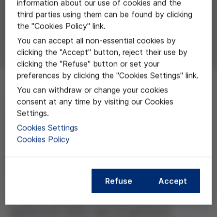
Equipo liderado por Giulia
information about our use of cookies and the
third parties using them can be found by clicking
Giovannini y Laura Esteve de la
the "Cookies Policy" link.
Universitat Pompeu Fabra
You can accept all non-essential cookies by
clicking the "Accept" button, reject their use by
clicking the "Refuse" button or set your
preferences by clicking the "Cookies Settings" link.
You can withdraw or change your cookies
consent at any time by visiting our Cookies
Aunque la violencia obstétrica es un término
Settings.
controvertido y rechazado por parte de los
profesionales sanitarios, cada vez son más visibles los
Cookies Settings
casos en los que las mujeres afirman haber sufrido
Cookies Policy
algún tipo de vulneración de sus derechos por parte de
profesionales del ámbito sanitario, tanto durante el
embarazo como durante el parto.
Refuse
Accept
El objetivo del proyecto es proporcionar una
argumentación jurídica capaz de garantizar la