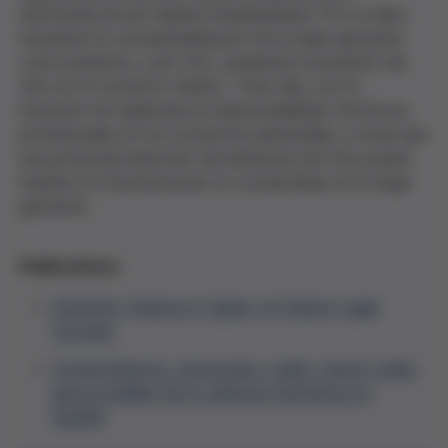
autonomía de las mujeres embarazadas. Por un lado,
revisando la conceptualización de la mujer gestante
como paciente, y por otro, aclarando la posición del
feto en el contexto médico. Todo ello, con la
intención de replantear la responsabilidad civil de los
profesionales en los contextos perinatales y evitar que
una potencial reducción del bienestar del feto pueda
resultar en intervenciones no consentidas en la mujer
gestante.
Publications:
Obstetric Violence in Spain: An Elusive Legal
Concept
Consentimiento, autonomía y daño: claves civiles
para el análisis de la violencia obstétrica en
España